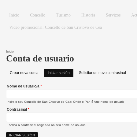
Ir o contido principal
Inicio
Concello
Turismo
Historia
Servizos
Act
Vídeo promocional: Concello de San Cristovo de Cea
Inicio
Conta de usuario
Vostede está aquí
Crear nova conta
Iniciar sesión
(solapa activa)
Solicitar un novo contrasinal
Pestanas principais
Nome de usuario/a
*
Insira o seu Concello de San Cristovo de Cea: Onde o Pan é Arte nome de usuario
Contrasinal
*
Escriba o contrasinal asignado ao seu nome de usuario.