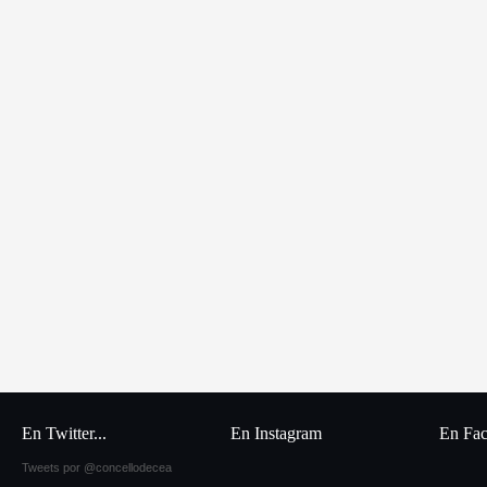
En Twitter...
En Instagram
En Fa
Tweets por @concellodecea