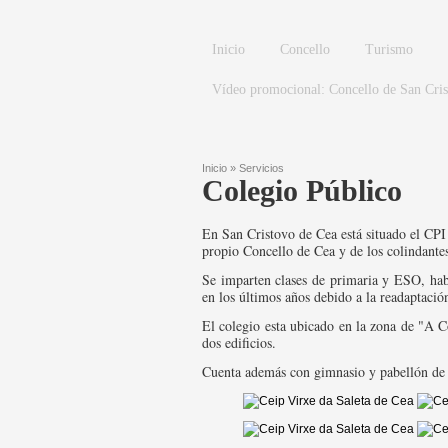
Pasar al contenido principal
Inicio
Concello
Turismo
Vídeo promocional: Concello de San Cri
Inicio
»
Servicios
Colegio Público
Se encuentra usted aquí
En San Cristovo de Cea está situado el CPI 
propio Concello de Cea y de los colindante
Se imparten clases de primaria y ESO, ha
en los últimos años debido a la readaptació
El colegio esta ubicado en la zona de "A Co
dos edificios.
Cuenta además con gimnasio y pabellón de 