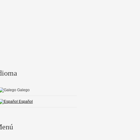
dioma
Galego
Español
enú