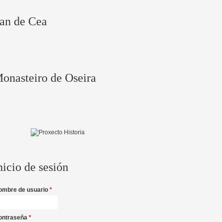
an de Cea
onasteiro de Oseira
nicio de sesión
ombre de usuario
*
ontraseña
*