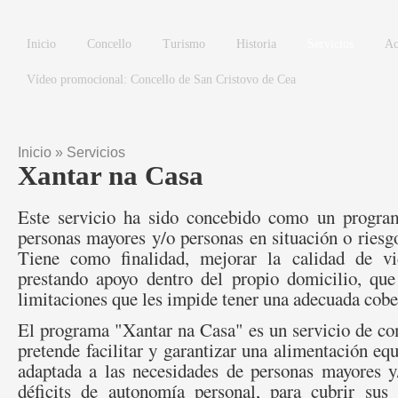
Pasar al contenido principal
Inicio
Concello
Turismo
Historia
Servicios
Ac
Vídeo promocional: Concello de San Cristovo de Cea
Inicio
»
Servicios
Se encuentra usted aquí
Xantar na Casa
Este servicio ha sido concebido como un program
personas mayores y/o personas en situación o riesgo
Tiene como finalidad, mejorar la calidad de vi
prestando apoyo dentro del propio domicilio, que
limitaciones que les impide tener una adecuada cobe
El programa "Xantar na Casa" es un servicio de co
pretende facilitar y garantizar una alimentación equ
adaptada a las necesidades de personas mayores y
déficits de autonomía personal, para cubrir sus 