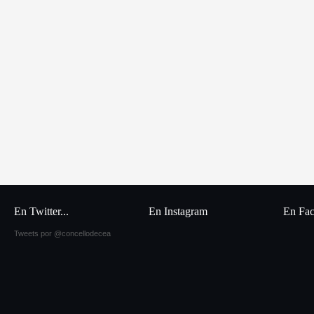
En Twitter...
En Instagram
En Fa
Tweets por @concellodecea