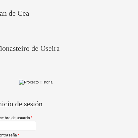
an de Cea
onasteiro de Oseira
nicio de sesión
ombre de usuario
*
ontraseña
*