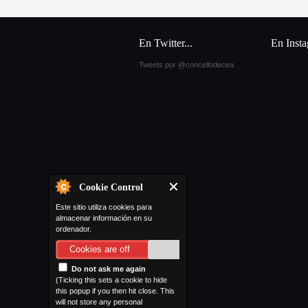
En Twitter...
En Inst
Tweets por @concellodecea
Cookie Control
Este sitio utiliza cookies para
almacenar información en su
ordenador.
Cookies are off
Do not ask me again
(Ticking this sets a cookie to hide
this popup if you then hit close. This
will not store any personal