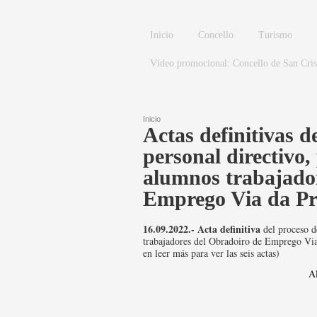
Pasar al contenido principal
Inicio
Concello
Turismo
Vídeo promocional: Concello de San Cri
Inicio
Actas definitivas de
Se encuentra usted aquí
personal directivo,
alumnos trabajado
Emprego Via da Pr
16.09.2022.-
Acta definitiva
del proceso d
trabajadores del Obradoiro de Emprego Via d
en leer más para ver las seis actas)
Al