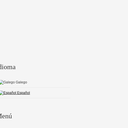
dioma
Galego
Español
enú