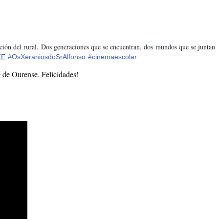
ción del rural. Dos generaciones que se encuentran, dos mundos que se juntan
FF
#
OsXeraniosdoSrAlfonso
#
cinemaescolar
e de Ourense. Felicidades!