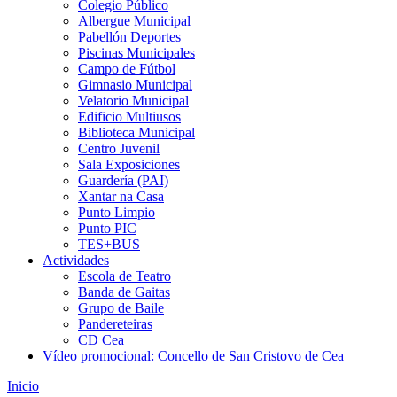
Colegio Público
Albergue Municipal
Pabellón Deportes
Piscinas Municipales
Campo de Fútbol
Gimnasio Municipal
Velatorio Municipal
Edificio Multiusos
Biblioteca Municipal
Centro Juvenil
Sala Exposiciones
Guardería (PAI)
Xantar na Casa
Punto Limpio
Punto PIC
TES+BUS
Actividades
Escola de Teatro
Banda de Gaitas
Grupo de Baile
Pandereteiras
CD Cea
Vídeo promocional: Concello de San Cristovo de Cea
Inicio