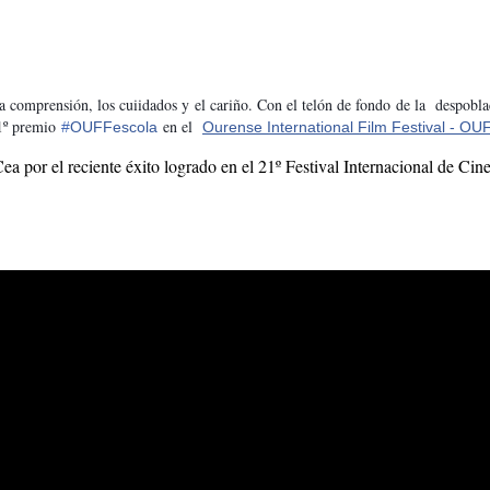
 comprensión, los cuiidados y el cariño. Con el telón de fondo de la despobla
1º premio
en el
#
OUFFescola
Ourense International Film Festival - OU
ea por el reciente éxito logrado en el 21º Festival Internacional de Cin