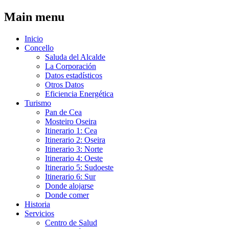
Pasar al contenido principal
Main menu
Inicio
Concello
Saluda del Alcalde
La Corporación
Datos estadísticos
Otros Datos
Eficiencia Energética
Turismo
Pan de Cea
Mosteiro Oseira
Itinerario 1: Cea
Itinerario 2: Oseira
Itinerario 3: Norte
Itinerario 4: Oeste
Itinerario 5: Sudoeste
Itinerario 6: Sur
Donde alojarse
Donde comer
Historia
Servicios
Centro de Salud