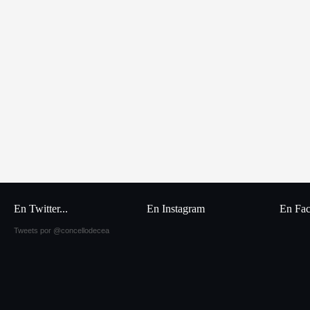
En Twitter...
En Instagram
En Fa
Tweets por @concellodecea