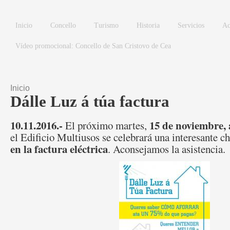
Pasar al contenido principal
Inicio
Concello
Turismo
Historia
Servicios
Ac
Vídeo promocional: Concello de San Cristovo de Cea
Inicio
Se encuentra usted aquí
Dálle Luz á túa factura
10.11.2016.-
15 de noviembre, 
El próximo martes,
el Edificio Multiusos se celebrará una interesante c
en la factura eléctrica
. Aconsejamos la asistencia.