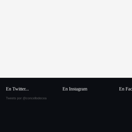
En Twitter...
En Instagram
En Fa
Tweets por @concellodecea