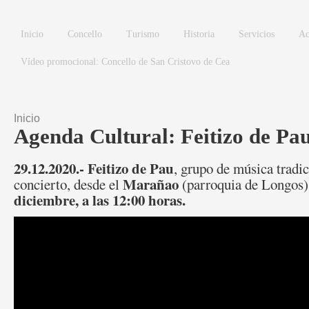
Pasar al contenido principal
Inicio
Concello
Turismo
Historia
Servicios
Ac
Vídeo promocional: Concello de San Cristovo de Cea
Inicio
Se encuentra usted aquí
Agenda Cultural: Feitizo de Pa
29.12.2020.-
Feitizo de Pau
, grupo de música tradic
Marañao
concierto, desde el
(parroquia de Longos)
diciembre, a las 12:00 horas.