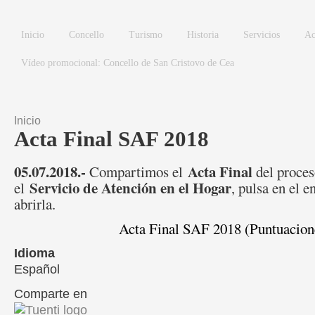
Pasar al contenido principal
Inicio
Concello
Turismo
Historia
Servicios
Ac
Vídeo promocional: Concello de San Cristovo de Cea
Inicio
Se encuentra usted aquí
Acta Final SAF 2018
05.07.2018.-
Acta Final
Compartimos el
del proces
Servicio de Atención en el Hogar
el
, pulsa en el e
abrirla.
Acta Final SAF 2018 (Puntuacion
Idioma
Español
Comparte en