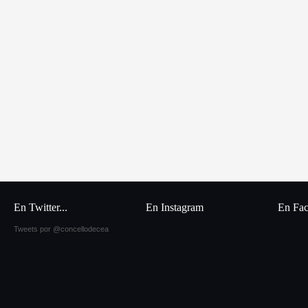
En Twitter...
En Instagram
En Fa
Tweets por @concellodecea