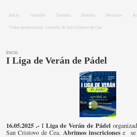
Pasar al contenido principal
Inicio
Concello
Turismo
Historia
Servicios
Ac
Vídeo promocional: Concello de San Cristovo de Cea
Inicio
Se encuentra usted aquí
I Liga de Verán de Pádel
16.05.2025 .-
Liga de Verán de Pádel
I
organizad
Abrimos inscriciones
San Cristovo de Cea.
e se 