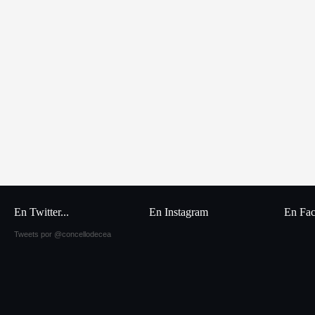
En Twitter...
En Instagram
En Fa
Tweets por @concellodecea