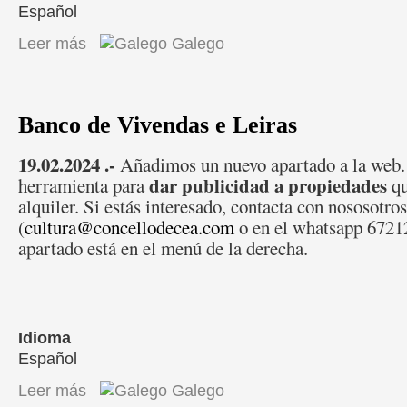
Español
Leer más
sobre A remuda rexeracional na IXP Pan de Cea
Galego
Banco de Vivendas e Leiras
19.02.2024 .-
Añadimos un nuevo apartado a la web. 
dar publicidad a propiedades
herramienta para
qu
alquiler. Si estás interesado, contacta con nososotros
(
cultura@concellodecea.com
o en el whatsapp 67212
apartado está en el menú de la derecha.
Idioma
Español
Leer más
sobre Banco de Vivendas e Leiras
Galego