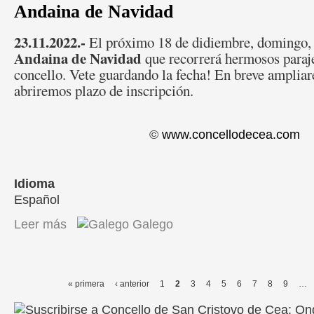
Andaina de Navidad
23.11.2022.-
El próximo 18 de didiembre, domingo,
Andaina de Navidad
que recorrerá hermosos paraj
concello. Vete guardando la fecha! En breve amplia
abriremos plazo de inscripción.
©
www.concellodecea.com
Idioma
Español
Leer más
sobre Andaina de Navidad
Galego
« primera
‹ anterior
1
2
3
4
5
6
7
8
9
…
Páginas