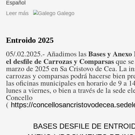
Español
Leer más
sobre MODIFICACIÓN DE LA ORDENANZA FISCAL REGULADO
Galego
POR LA PRESTACIÓN DEL SERVICIO INTERMUNICIPAL DEL
TRANSPORTE Y TRATAMIENTO DE RESIDUOS
Entroido 2025
Bases y Anexo 
05/.02.2025.- Añadimos las
el desfile de Carrozas y Comparsas
que se
marzo de 2025 en Sa Cristovo de Cea. La in
carrozas y comparsas podrá hacerse bien pr
las oficinas municipales en horario de 9 a 1
lunes a viernes, o bien a través de la sede el
Concello
(
https://concellosancristovodecea.sedel
BASES DESFILE DE ENTROID