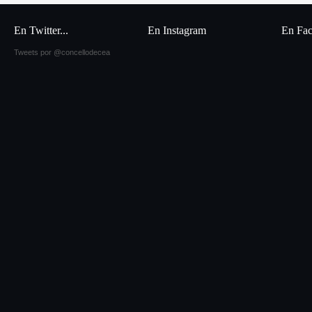
En Twitter...
En Instagram
En Fa
Tweets por @concellodecea