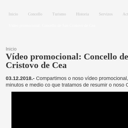
Ir o contido principal
Inicio
Concello
Turismo
Historia
Servizos
Act
Vídeo promocional: Concello de San Cristovo de Cea
Inicio
Vostede está aquí
Vídeo promocional: Concello d
Cristovo de Cea
03.12.2018.-
Compartimos o noso vídeo promocional,
minutos e medio co que tratamos de resumir o noso C