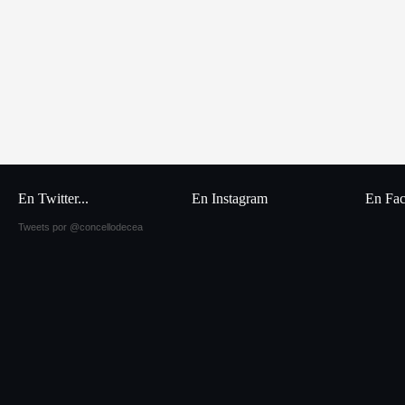
En Twitter...
En Instagram
En Fa
Tweets por @concellodecea