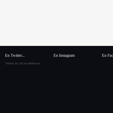
En Twitter...
En Instagram
En Fa
Tweets por @concellodecea