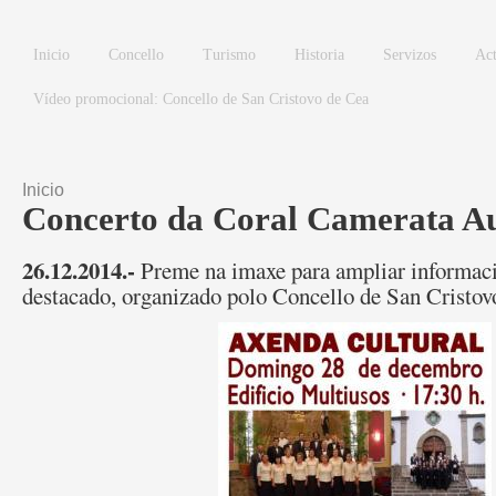
Ir o contido principal
Inicio
Concello
Turismo
Historia
Servizos
Act
Vídeo promocional: Concello de San Cristovo de Cea
Inicio
Vostede está aquí
Concerto da Coral Camerata Au
26.12.2014.-
Preme na imaxe para ampliar informaci
destacado, organizado polo Concello de San Cristov