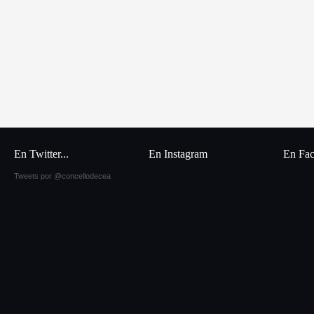
En Twitter...
En Instagram
En Fa
Tweets por @concellodecea