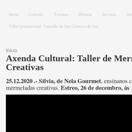
Ir o contido principal
Inicio
Concello
Turismo
Historia
Servizos
Act
Vídeo promocional: Concello de San Cristovo de Cea
Inicio
Vostede está aquí
Axenda Cultural: Taller de Me
Creativas
25.12.2020 .-
Silvia, de Nela Gourmet
, ensínanos 
Estreo, 26 de decembro, ás 
mermeladas creativas.