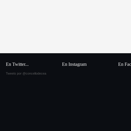
En Twitter...
En Instagram
En Fa
Tweets por @concellodecea